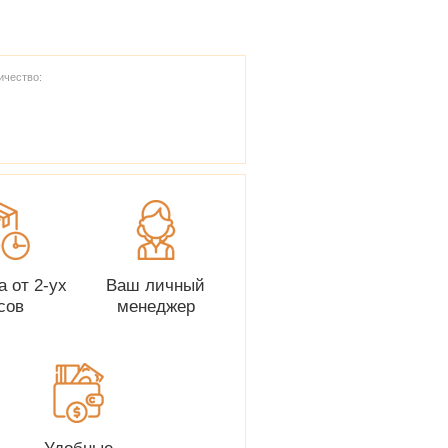
ичество:
а от 2-ух
Ваш личный
сов
менеджер