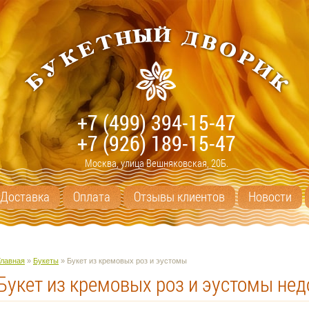
+7 (499) 394-15-47
+7 (926) 189-15-47
Москва, улица Вешняковская, 20Б.
Доставка
Оплата
Отзывы клиентов
Новости
Главная
»
Букеты
» Букет из кремовых роз и эустомы
Букет из кремовых роз и эустомы нед