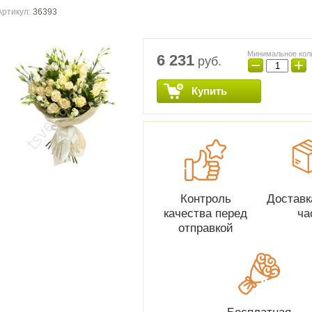
Артикул:
36393
Минимальное кол
6 231
руб.
−
+
Купить
Контроль
Доставк
качества перед
ча
отправкой