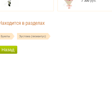
7 300
руб.
Находится в разделах
Букеты
Эустома (лизиантус)
Назад