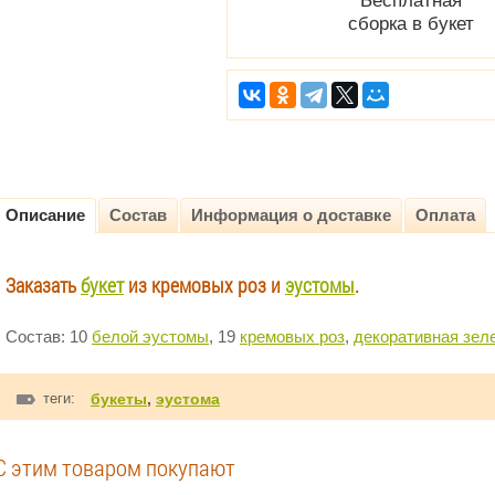
Бесплатная
сборка в букет
Описание
Состав
Информация о доставке
Оплата
Заказать
букет
из кремовых роз и
эустомы
.
Состав: 10
белой эустомы
, 19
кремовых роз
,
декоративная зел
теги:
букеты
,
эустома
С этим товаром покупают