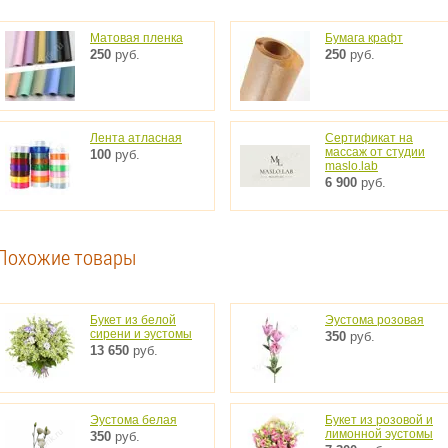
Матовая пленка
Бумага крафт
250
руб.
250
руб.
Лента атласная
Сертификат на
массаж от студии
100
руб.
maslo.lab
6 900
руб.
Похожие товары
Букет из белой
Эустома розовая
сирени и эустомы
350
руб.
13 650
руб.
Эустома белая
Букет из розовой и
лимонной эустомы
350
руб.