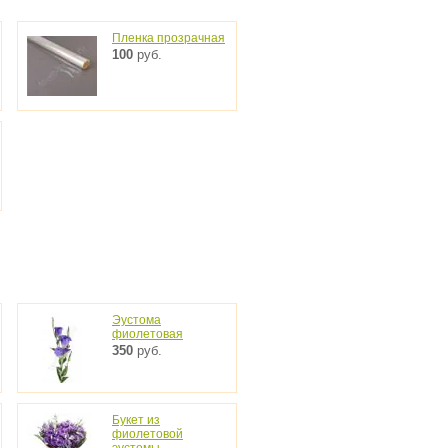
Пленка прозрачная
100
руб.
Эустома
фиолетовая
350
руб.
Букет из
фиолетовой
эустомы