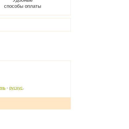
Удобные
способы оплаты
ень
-
рускус
.