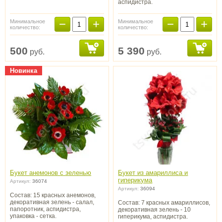
аспидистра.
−
+
−
+
Минимальное
Минимальное
количество:
количество:
500
5 390
руб.
руб.
Новинка
Букет анемонов с зеленью
Букет из амариллиса и
гиперикума
Артикул:
36074
Артикул:
36094
Состав: 15 красных анемонов,
декоративная зелень - салал,
Состав: 7 красных амариллисов,
папоротник, аспидистра,
декоративная зелень - 10
упаковка - сетка.
гиперикума, аспидистра.