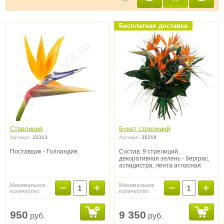
Бесплатная доставка
Стрелиция
Букет стрелиций
Артикул:
22313
Артикул:
36219
Поставщик - Голландия.
Состав: 9 стрелиций,
декоративная зелень - берграс,
аспидистра, лента атласная.
−
+
−
+
Минимальное
Минимальное
количество:
количество:
950
9 350
руб.
руб.