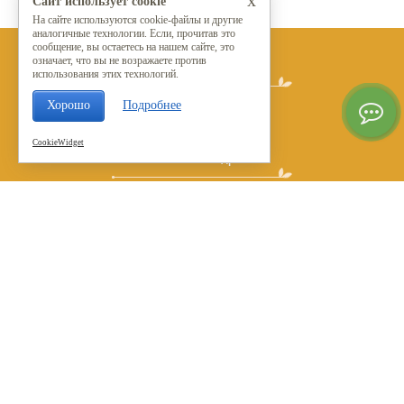
Сайт использует cookie
На сайте используются cookie-файлы и другие
аналогичные технологии. Если, прочитав это
сообщение, вы остаетесь на нашем сайте, это
означает, что вы не возражаете против
Мы в социальных сетях
использования этих технологий.
Хорошо
Подробнее
CookieWidget
Контакты и адреса
© 2015 - 2026
Москва, Вешняковская, 20Б.
+7 (499) 394-15-47
+7 (926) 189-15-47
Оставить заявку