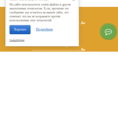
На сайте используются cookie-файлы и другие
аналогичные технологии. Если, прочитав это
сообщение, вы остаетесь на нашем сайте, это
означает, что вы не возражаете против
Мы в социальных сетях
использования этих технологий.
Хорошо
Подробнее
CookieWidget
Контакты и адреса
© 2015 - 2026
Москва, Вешняковская, 20Б.
+7 (499) 394-15-47
+7 (926) 189-15-47
Оставить заявку