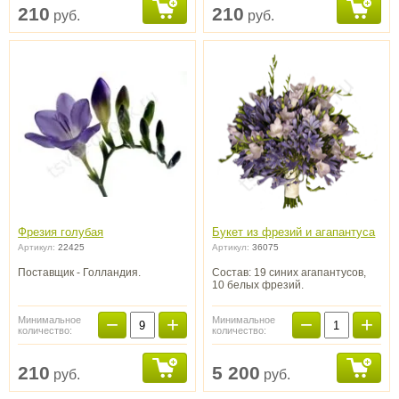
210
210
руб.
руб.
Фрезия голубая
Букет из фрезий и агапантуса
Артикул:
22425
Артикул:
36075
Поставщик - Голландия.
Состав: 19 синих агапантусов,
10 белых фрезий.
−
+
−
+
Минимальное
Минимальное
количество:
количество:
210
5 200
руб.
руб.