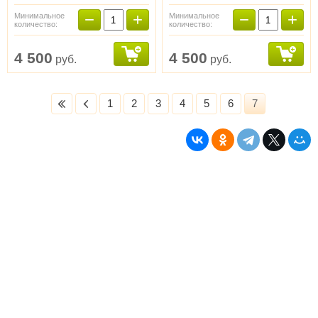
−
+
−
+
Минимальное
Минимальное
количество:
количество:
4 500
4 500
руб.
руб.
1
2
3
4
5
6
7